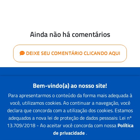
Ainda não há comentários
DEIXE SEU COMENTÁRIO CLICANDO AQUI
Quem Somos
Bem-vindo(a) ao nosso site!
Nossas Lojas
Para apresentarmos o conteúdo da forma mais adequada à
Faça um Orçamento
você, utilizamos cookies. Ao continuar a navegação, você
Pintor Parceiro
declara que concorda com a utilização dos cookies. Estamos
Blog
adequados a nova lei de proteção de dados pessoais: Lei nº
Trabalhe Conosco
13.709/2018 - Ao aceitar você concorda com nossa
Política
Acesso à Área Restrita
de privacidade
.
Seja um franqueado